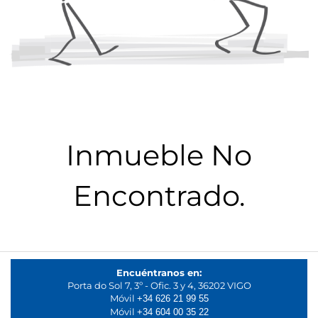
Inmueble No
Encontrado.
Encuéntranos en:
Porta do Sol 7, 3º - Ofic. 3 y 4, 36202 VIGO
Móvil
+34 626 21 99 55
Móvil
+34 604 00 35 22