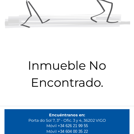
Inmueble No
Encontrado.
Encuéntranos en:
Porta do Sol 7, 3º - Ofic. 3 y 4, 36202 VIGO
Móvil
+34 626 21 99 55
Móvil
+34 604 00 35 22